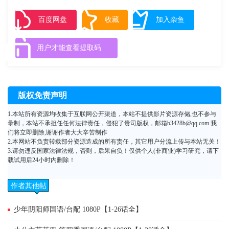
和母亲，去和别的女人一起生活，悲伤的渡想要挽留父亲，然而父亲去意
已决。 渡再次来到了闹鬼的大楼，却意外的发现一群小混混正在欺负
百度网盘
收藏
加入杂鱼
卡斯。让渡感到震惊的是，卡斯居然念起了咒语，成功击退了敌人。卡斯
告诉渡，自己是来自魔幻世界的和平战士，在那个世界中，存在着一位能
用户才能查看提取码
够帮助人们实现心愿的命运女神。渡的母亲因为自杀而被送入了医院，陷
入绝望之中的渡决心进入魔幻世界，只为了能够实现自己心里小小的愿
望。
版权免责声明
1.本站所有资源均收集于互联网公开渠道，本站不提供影片资源存储,也不参与
录制，本站不承担任任何法律责任，侵犯了贵司版权，邮箱b3428b@qq.com 我
们将立即删除,谢谢作者大大辛苦制作
2.本网站不负责转载部分资源造成的所有责任，其它用户分流上传与本站无关！
3.请勿违反国家法律法规，否则，后果自负！仅供个人(非商业)学习研究，请下
载试用后24小时内删除！
作者其他帖
子
少年阴阳师国语/台配 1080P【1-26话全】