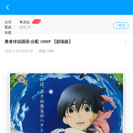
Lv.9
点击
粤语站
+关注
重新
粉丝 80
加载
勇者传说国语/台配 1080P 【剧场版】
2026-3-25 03:05:10
阅读 3096