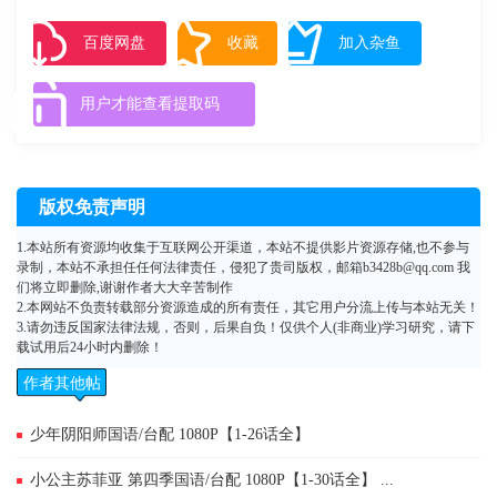
战能力及穿越时空的能力，而且，还拥有自己的思想。然而，这种战舰却
会把驾驶者作为自己的食粮，以此来增强自己的力量。这种黑色的战舰就
百度网盘
收藏
加入杂鱼
像魔鬼一样，会把敌人彻底毁灭，但同时也会吞噬驾驶员的生命。而在同
一时间，为了对抗敌人的黑色战舰，代表光明的文明也创造了一艘白色战
用户才能查看提取码
舰与黑色战舰抗衡。后来，两个文明都原因不明地消失了，而那些战舰却
依然存在在宇宙的某个角落里，新时代的人为他们起了个名字——遗失之
舰（LostShips）
版权免责声明
1.本站所有资源均收集于互联网公开渠道，本站不提供影片资源存储,也不参与
录制，本站不承担任任何法律责任，侵犯了贵司版权，邮箱b3428b@qq.com 我
们将立即删除,谢谢作者大大辛苦制作
2.本网站不负责转载部分资源造成的所有责任，其它用户分流上传与本站无关！
3.请勿违反国家法律法规，否则，后果自负！仅供个人(非商业)学习研究，请下
载试用后24小时内删除！
作者其他帖
子
少年阴阳师国语/台配 1080P【1-26话全】
小公主苏菲亚 第四季国语/台配 1080P【1-30话全】 ...