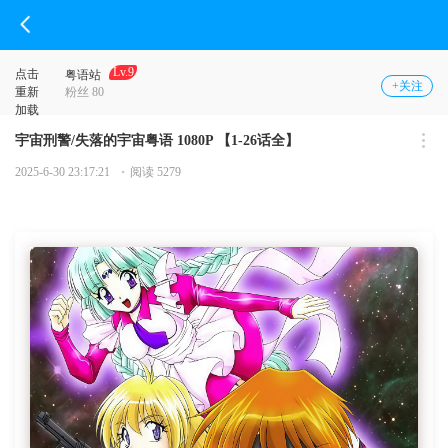
Lv.9
点击
粤语站
+关注
重新
粉丝 80
加载
宇宙刑警/失落的宇宙粤语 1080P 【1-26话全】
2025-6-30 23:17:21
阅读 5279