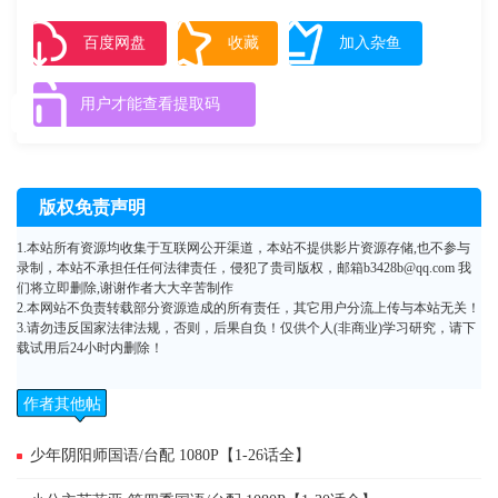
体の至る所からそれをすべて出してしまうといった恐ろしい奇病であ
る。最終的には口から青い光を出して死に至る。ブラックジャックを呼
百度网盘
收藏
加入杂鱼
び寄せ、治療を行うものの原因は全くつかめず。島にいた唯一の診療医
も兄がその病に冒され、やがて死に至った。島の人間達は、次第にキマ
用户才能查看提取码
イラが大量発生したのはやつのせいだと、クロスワードに対する不信感
を表し、各々が武器を片手に屋敷へと歩き出すのであった…
版权免责声明
1.本站所有资源均收集于互联网公开渠道，本站不提供影片资源存储,也不参与
录制，本站不承担任任何法律责任，侵犯了贵司版权，邮箱b3428b@qq.com 我
们将立即删除,谢谢作者大大辛苦制作
2.本网站不负责转载部分资源造成的所有责任，其它用户分流上传与本站无关！
3.请勿违反国家法律法规，否则，后果自负！仅供个人(非商业)学习研究，请下
载试用后24小时内删除！
作者其他帖
子
少年阴阳师国语/台配 1080P【1-26话全】