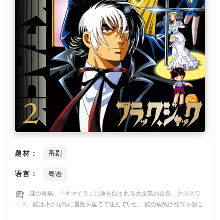
题材：
番剧
语言：
粤语
謎の奇病、「キマイラ」に体を蝕まれる大企業の会長、クロスワ
ード。彼は小さな島に屋敷を建てて住んでいた。彼の病気は発作を起こ
せばたちまち極度の脱水症状へと陥り、大量の水を欲するものの飲めば