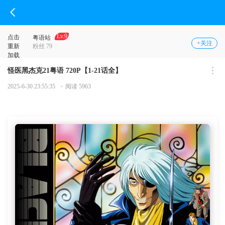
Lv.9
点击
粤语站
+关注
重新
粉丝 79
加载
怪医黑杰克21粤语 720P【1-21话全】
2025-6-30 23:55:35
阅读 5963