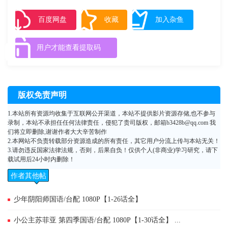
いたハートフルストーリー。少年漫画にしては、やや恋愛要素を多く語
られているのが特徴。 原作にはパイロット版が存在する。週刊少年
百度网盘
收藏
加入杂鱼
チャンピオンにて本作の読みきり（前編・後編の二話）を発表したとこ
ろ、好評だったため、読みきりとは設定を若干変更して定期連載化され
用户才能查看提取码
た。このパイロット版は後に短編集『ななか6/17+（プラス）』に収録さ
れている。 2002年にムービックからドラマCD化され、後にテレビ
東京系において全12話でアニメ化された。またアニメにおいては未放映
話『おじゃまなななか』が存在するため現存するものとしては全13話と
版权免责声明
なっている。
1.本站所有资源均收集于互联网公开渠道，本站不提供影片资源存储,也不参与
录制，本站不承担任任何法律责任，侵犯了贵司版权，邮箱b3428b@qq.com 我
们将立即删除,谢谢作者大大辛苦制作
2.本网站不负责转载部分资源造成的所有责任，其它用户分流上传与本站无关！
3.请勿违反国家法律法规，否则，后果自负！仅供个人(非商业)学习研究，请下
载试用后24小时内删除！
作者其他帖
子
少年阴阳师国语/台配 1080P【1-26话全】
小公主苏菲亚 第四季国语/台配 1080P【1-30话全】 ...