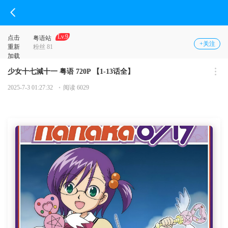
Lv.9
点击
粤语站
+关注
重新
粉丝 81
加载
少女十七減十一 粤语 720P 【1-13话全】
2025-7-3 01:27:32
阅读 6029