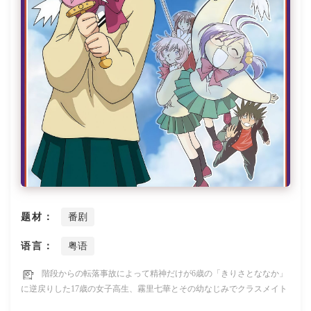
题材：
番剧
语言：
粤语
階段からの転落事故によって精神だけが6歳の「きりさとななか」
に逆戻りした17歳の女子高生、霧里七華とその幼なじみでクラスメイト
の不良少年、凪原稔二を中心に、彼らの送る日常を笑いあり涙ありで描