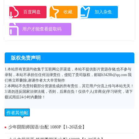
天空倾盆而降——然后转眼间，最强等级的力量和巨额财富都得手了。就
这样，佐藤“温馨，时而严肃，并兼具后宫”的异世界冒险故事就此展开。
百度网盘
收藏
加入杂鱼
用户才能查看提取码
版权免责声明
1.本站所有资源均收集于互联网公开渠道，本站不提供影片资源存储,也不参与
录制，本站不承担任任何法律责任，侵犯了贵司版权，邮箱b3428b@qq.com 我
们将立即删除,谢谢作者大大辛苦制作
2.本网站不负责转载部分资源造成的所有责任，其它用户分流上传与本站无关！
3.请勿违反国家法律法规，否则，后果自负！仅供个人(非商业)学习研究，请下
载试用后24小时内删除！
作者其他帖
子
少年阴阳师国语/台配 1080P【1-26话全】