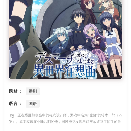
题材：
番剧
语言：
国语
正在爆肝加班当中的程式设计师，游戏中名为“佐藤”的铃木一郎（29
岁）。原本应该在小睡片刻的他，回过神竟发现自己被放逐到了陌生的异
世界。连慌乱的闲暇都没有，一大群从未见过的怪物逼近眼前，流星雨自