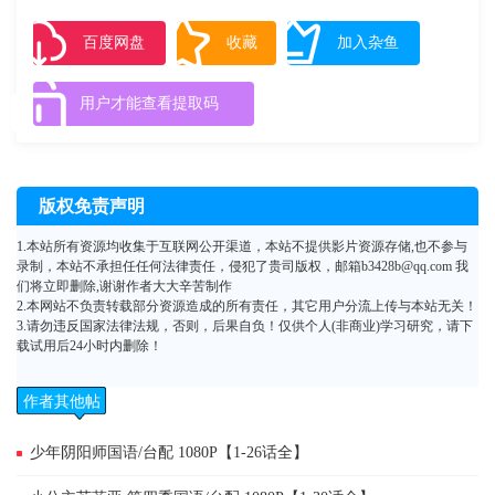
隐匿，而24名越狱犯身上所刻的刺青则是指示其所在地的线索。此时，遭
到棕熊袭击的杉元，被一位阿伊努少女所救。名叫阿席莉帕的这位少女，
百度网盘
收藏
加入杂鱼
她的父亲被夺走藏金的男人杀害。不止如此，仿佛与杉元的行动相呼应一
般，早就对藏金虎视眈眈的北方最强部队·第七师团以及背负着刺青的越狱
用户才能查看提取码
犯们的行动也开始浮出水面。以壮阔的北方大地为舞台，这场一攫千金求
生行动究竟会如何发展……！？
版权免责声明
1.本站所有资源均收集于互联网公开渠道，本站不提供影片资源存储,也不参与
录制，本站不承担任任何法律责任，侵犯了贵司版权，邮箱b3428b@qq.com 我
们将立即删除,谢谢作者大大辛苦制作
2.本网站不负责转载部分资源造成的所有责任，其它用户分流上传与本站无关！
3.请勿违反国家法律法规，否则，后果自负！仅供个人(非商业)学习研究，请下
载试用后24小时内删除！
作者其他帖
子
少年阴阳师国语/台配 1080P【1-26话全】